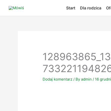
Skip
Start
Dla rodzica
Of
to
content
128963865_1
73322119482
Dodaj komentarz
/ By
admin
/
16 grudn