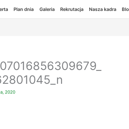
erta
Plan dnia
Galeria
Rekrutacja
Nasza kadra
Bl
307016856309679_
62801045_n
ia, 2020