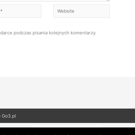
Website
ądarce podczas pisania kolejnych komentarzy.
e
Go3.pl
English
(
Angielski
)
Polski