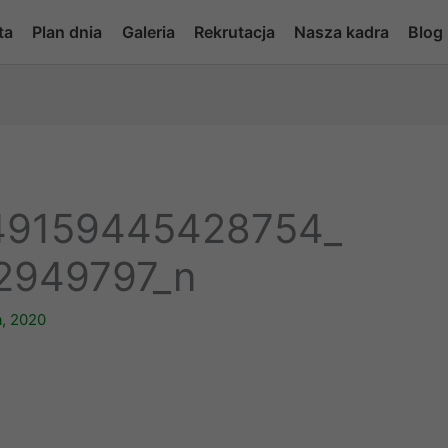
ta
Plan dnia
Galeria
Rekrutacja
Nasza kadra
Blog
49159445428754_
2949797_n
a, 2020