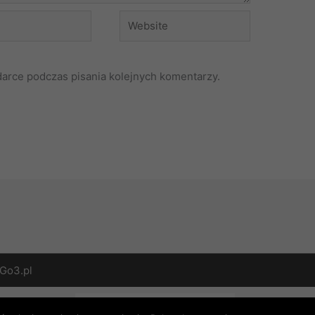
Website
darce podczas pisania kolejnych komentarzy.
Go3.pl
English
(
Angielski
)
Polski