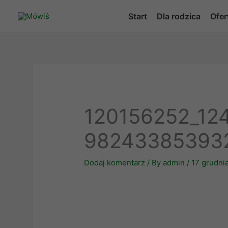
Skip
Start
Dla rodzica
Ofer
to
content
120156252_12
98243385393
Dodaj komentarz
/ By
admin
/
17 grudni