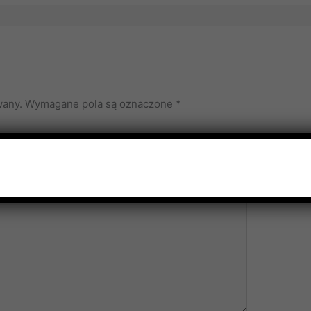
wany.
Wymagane pola są oznaczone
*