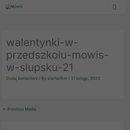
Skip
Main
to
Men
content
walentynki-w-
przedszkolu-mowis-
w-slupsku-21
Dodaj komentarz
/ By
starterfirm
/
21 lutego, 2023
←
Previous Media