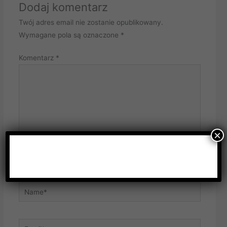
Dodaj komentarz
Twój adres email nie zostanie opublikowany.
Wymagane pola są oznaczone
*
Komentarz
*
×
Name*
Email*