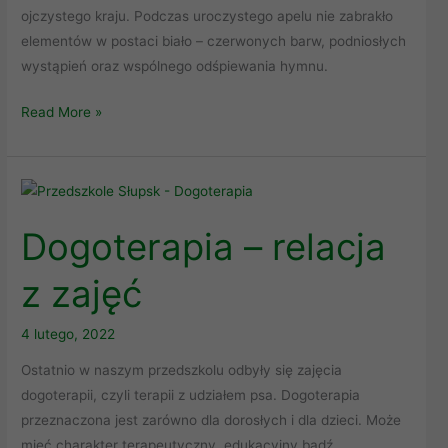
ojczystego kraju. Podczas uroczystego apelu nie zabrakło
elementów w postaci biało – czerwonych barw, podniosłych
wystąpień oraz wspólnego odśpiewania hymnu.
Read More »
Dogoterapia
–
Dogoterapia – relacja
relacja
z
z zajęć
zajęć
4 lutego, 2022
Ostatnio w naszym przedszkolu odbyły się zajęcia
dogoterapii, czyli terapii z udziałem psa. Dogoterapia
przeznaczona jest zarówno dla dorosłych i dla dzieci. Może
mieć charakter terapeutyczny, edukacyjny bądź