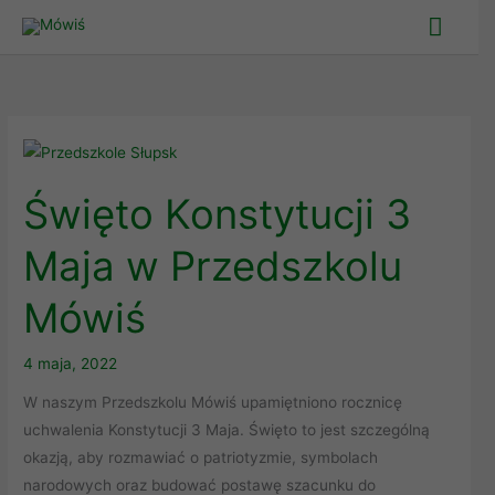
Skip
Main
to
Men
content
Święto
Konstytucji
Święto Konstytucji 3
3
Maja
Maja w Przedszkolu
w
Przedszkolu
Mówiś
Mówiś
4 maja, 2022
W naszym Przedszkolu Mówiś upamiętniono rocznicę
uchwalenia Konstytucji 3 Maja. Święto to jest szczególną
okazją, aby rozmawiać o patriotyzmie, symbolach
narodowych oraz budować postawę szacunku do