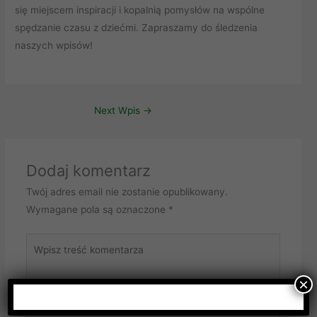
się miejscem inspiracji i kopalnią pomysłów na wspólne
spędzanie czasu z dziećmi. Zapraszamy do śledzenia
naszych wpisów!
Next Wpis
→
Dodaj komentarz
Twój adres email nie zostanie opublikowany.
Wymagane pola są oznaczone
*
Wpisz
treść
komentarza
×