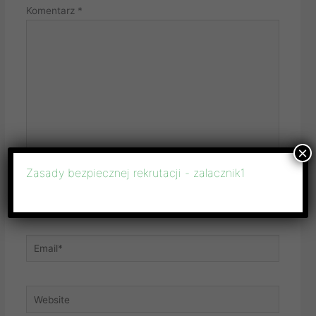
Komentarz
*
×
Zasady bezpiecznej rekrutacji - zalacznik1
Name*
Email*
Website