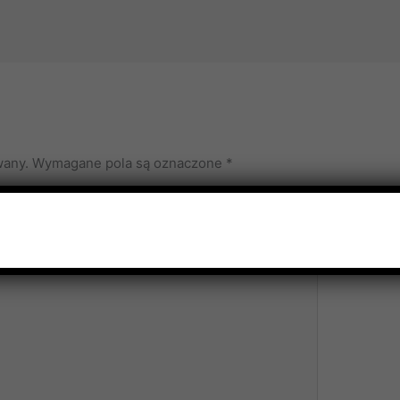
wany.
Wymagane pola są oznaczone
*