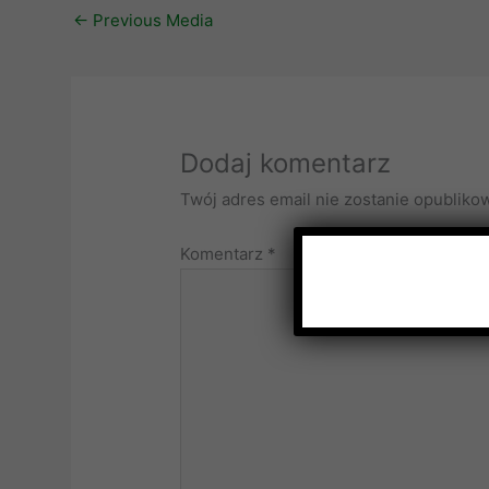
←
Previous Media
Dodaj komentarz
Twój adres email nie zostanie opubliko
Komentarz
*