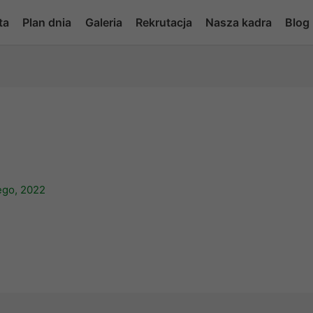
ta
Plan dnia
Galeria
Rekrutacja
Nasza kadra
Blog
ego, 2022