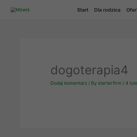
Skip
Start
Dla rodzica
Ofer
to
content
dogoterapia4
Dodaj komentarz
/ By
starterfirm
/
4 lut