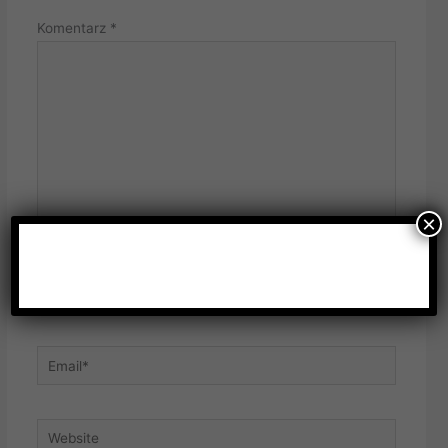
Komentarz
*
×
Name*
Email*
Website