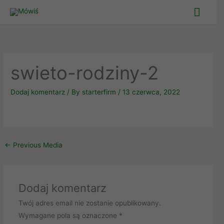
Skip
Main
to
Men
content
swieto-rodziny-2
Dodaj komentarz
/ By
starterfirm
/
13 czerwca, 2022
←
Previous Media
Dodaj komentarz
Twój adres email nie zostanie opublikowany.
Wymagane pola są oznaczone
*