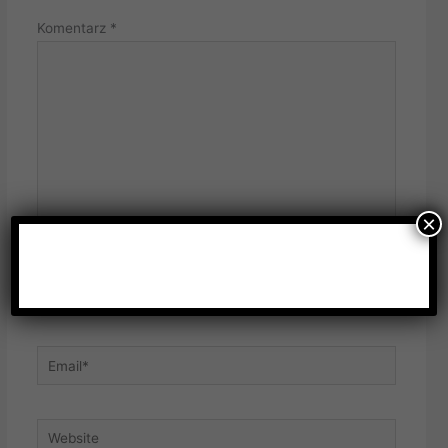
Komentarz
*
×
Name*
Email*
Website