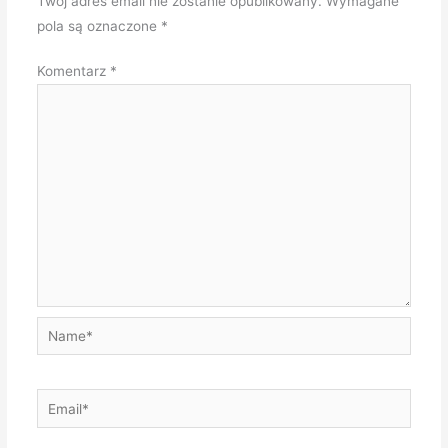
Twój adres email nie zostanie opublikowany.
Wymagane
pola są oznaczone
*
Komentarz
*
Name*
Email*