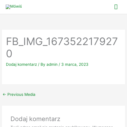
Skip
Mai
to
Me
content
FB_IMG_167352217927
0
Dodaj komentarz
/ By
admin
/
3 marca, 2023
←
Previous Media
Dodaj komentarz