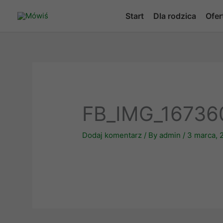
Skip
Start
Dla rodzica
Ofer
to
content
FB_IMG_16736
Dodaj komentarz
/ By
admin
/
3 marca, 