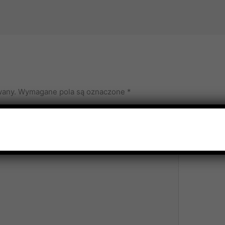
wany.
Wymagane pola są oznaczone
*