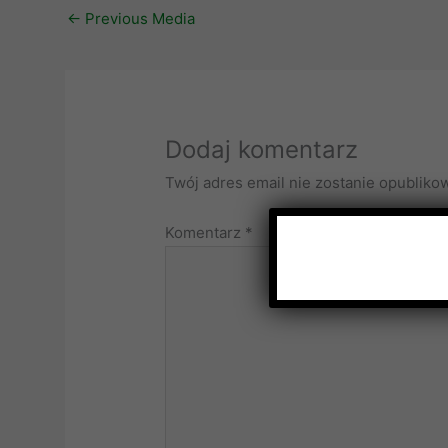
←
Previous Media
Dodaj komentarz
Twój adres email nie zostanie opubliko
Komentarz
*