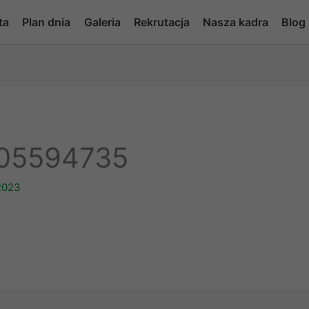
ta
Plan dnia
Galeria
Rekrutacja
Nasza kadra
Blog
05594735
2023