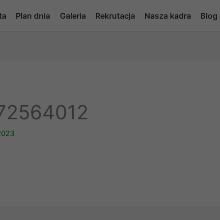
ta
Plan dnia
Galeria
Rekrutacja
Nasza kadra
Blog
72564012
2023