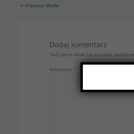
←
Previous Media
Dodaj komentarz
Twój adres email nie zostanie opubliko
Komentarz
*