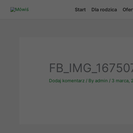
Skip
Start
Dla rodzica
Ofer
to
content
FB_IMG_16750
Dodaj komentarz
/ By
admin
/
3 marca, 