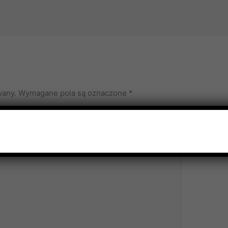
wany.
Wymagane pola są oznaczone
*