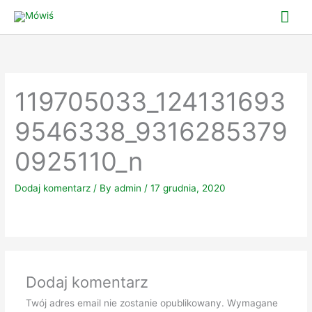
Skip
Mai
to
Me
content
119705033_124131693
9546338_9316285379
0925110_n
Dodaj komentarz
/ By
admin
/
17 grudnia, 2020
Dodaj komentarz
Twój adres email nie zostanie opublikowany.
Wymagane