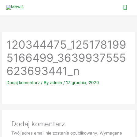
Skip
Mai
to
Me
content
120344475_125178199
5166499_3639937555
623693441_n
Dodaj komentarz
/ By
admin
/
17 grudnia, 2020
Dodaj komentarz
Twój adres email nie zostanie opublikowany.
Wymagane