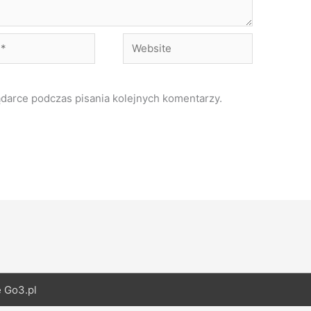
Website
ądarce podczas pisania kolejnych komentarzy.
e
Go3.pl