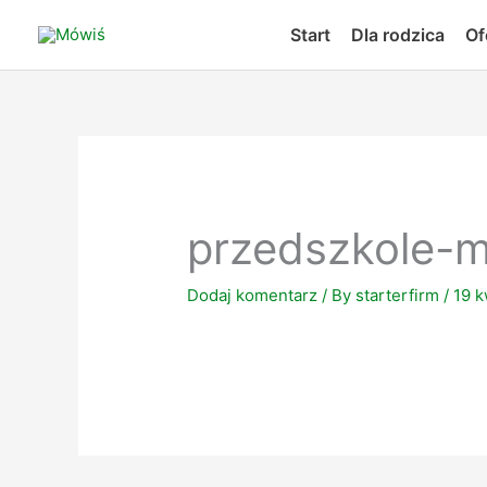
Skip
Start
Dla rodzica
Of
to
content
przedszkole-
Dodaj komentarz
/ By
starterfirm
/
19 k