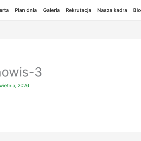
erta
Plan dnia
Galeria
Rekrutacja
Nasza kadra
Bl
mowis-3
wietnia, 2026