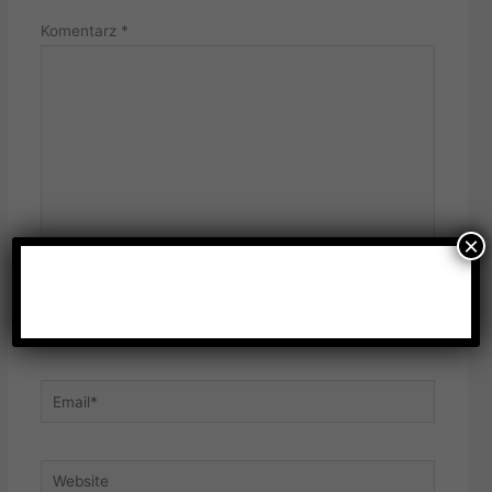
Komentarz
*
×
Name*
Email*
Website