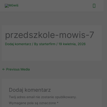
Skip
Main
to
Men
content
przedszkole-mowis-7
Dodaj komentarz
/ By
starterfirm
/
19 kwietnia, 2026
←
Previous Media
Dodaj komentarz
Twój adres email nie zostanie opublikowany.
Wymagane pola są oznaczone
*