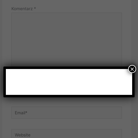
Komentarz
*
×
Name*
Email*
Website