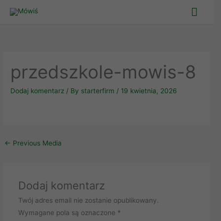
Skip
Main
to
Men
content
przedszkole-mowis-8
Dodaj komentarz
/ By
starterfirm
/
19 kwietnia, 2026
←
Previous Media
Dodaj komentarz
Twój adres email nie zostanie opublikowany.
Wymagane pola są oznaczone
*