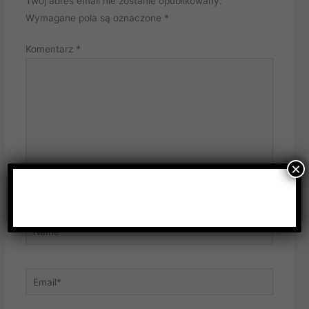
Twój adres email nie zostanie opublikowany.
Wymagane pola są oznaczone
*
Komentarz
*
×
Name*
Email*