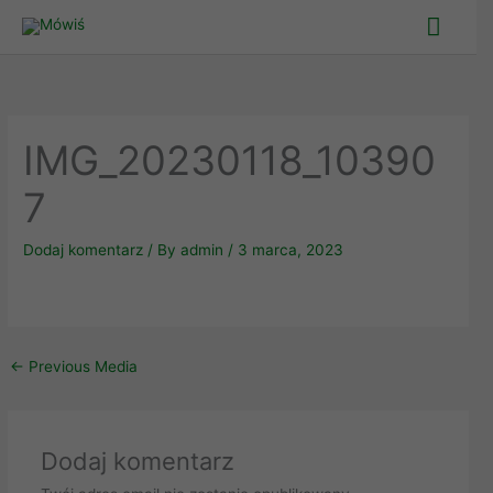
Skip
Main
to
Men
content
IMG_20230118_10390
7
Dodaj komentarz
/ By
admin
/
3 marca, 2023
←
Previous Media
Dodaj komentarz