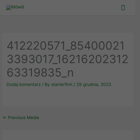
Skip
Main
to
Men
content
412220571_85400021
3393017_16216202312
63319835_n
Dodaj komentarz
/ By
starterfirm
/
29 grudnia, 2023
←
Previous Media