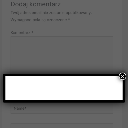
Dodaj komentarz
Twój adres email nie zostanie opublikowany.
Wymagane pola są oznaczone
*
Komentarz
*
×
Name*
Email*