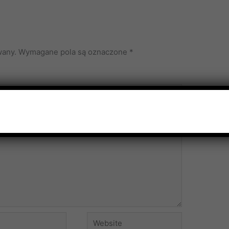
wany.
Wymagane pola są oznaczone
*
Website