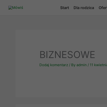
Skip
Start
Dla rodzica
Ofer
to
content
BIZNESOWE
Dodaj komentarz
/ By
admin
/
11 kwietni