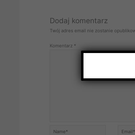
Dodaj komentarz
Twój adres email nie zostanie opubliko
Komentarz
*
Name*
Email*