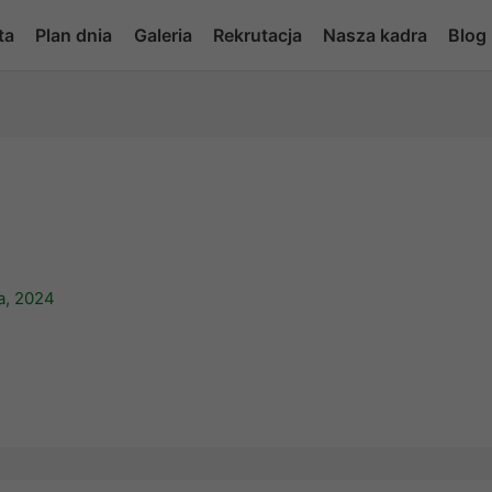
ta
Plan dnia
Galeria
Rekrutacja
Nasza kadra
Blog
a, 2024