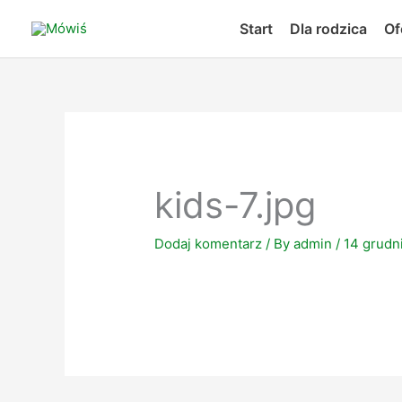
Skip
Start
Dla rodzica
Of
to
content
kids-7.jpg
Dodaj komentarz
/ By
admin
/
14 grudn