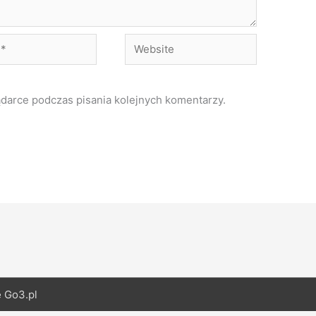
Website
ądarce podczas pisania kolejnych komentarzy.
e
Go3.pl