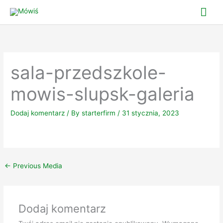
Skip
Mai
to
Me
content
sala-przedszkole-
mowis-slupsk-galeria
Dodaj komentarz
/ By
starterfirm
/
31 stycznia, 2023
←
Previous Media
Dodaj komentarz