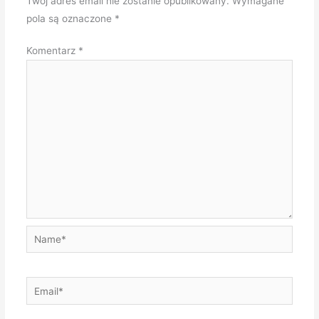
Twój adres email nie zostanie opublikowany.
Wymagane
pola są oznaczone
*
Komentarz
*
Name*
Email*