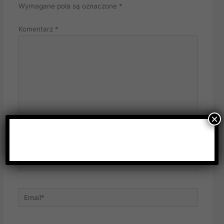
Wymagane pola są oznaczone
*
Komentarz
*
×
Name*
Email*