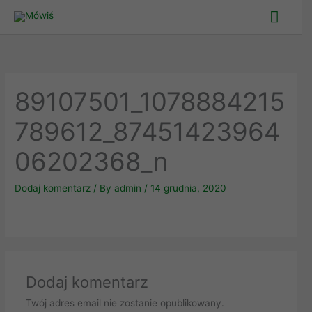
Skip
Main
to
Men
content
89107501_1078884215
789612_87451423964
06202368_n
Dodaj komentarz
/ By
admin
/
14 grudnia, 2020
Dodaj komentarz
Twój adres email nie zostanie opublikowany.