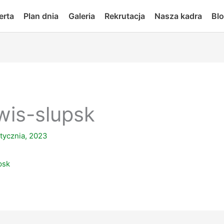
erta
Plan dnia
Galeria
Rekrutacja
Nasza kadra
Bl
wis-slupsk
tycznia, 2023