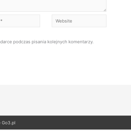
Website
ądarce podczas pisania kolejnych komentarzy.
e
Go3.pl