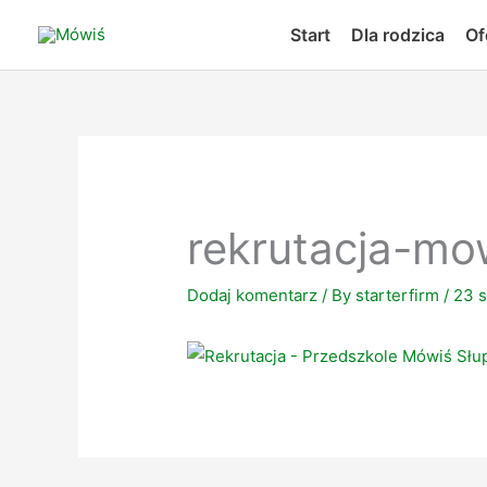
Skip
Start
Dla rodzica
Of
to
content
rekrutacja-mo
Dodaj komentarz
/ By
starterfirm
/
23 s