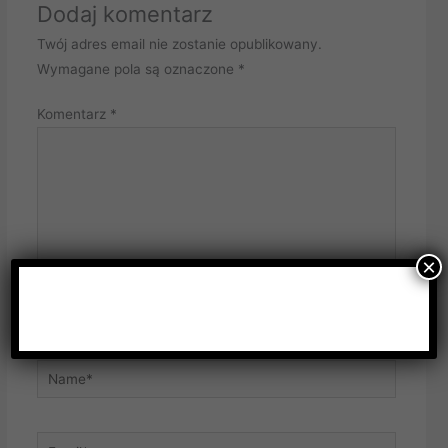
Dodaj komentarz
Twój adres email nie zostanie opublikowany.
Wymagane pola są oznaczone
*
Komentarz
*
×
Name*
Email*