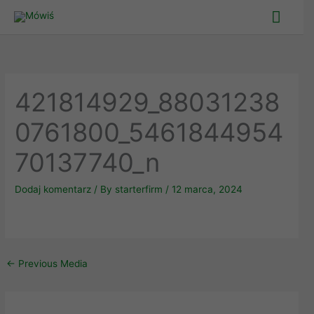
Skip
Main
to
Men
content
421814929_88031238
0761800_5461844954
70137740_n
Dodaj komentarz
/ By
starterfirm
/
12 marca, 2024
←
Previous Media