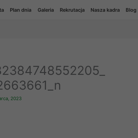
ta
Plan dnia
Galeria
Rekrutacja
Nasza kadra
Blog
32384748552205_
2663661_n
arca, 2023