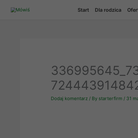
Skip
Start
Dla rodzica
Ofer
to
content
336995645_7
72444391484
Dodaj komentarz
/ By
starterfirm
/
31 m