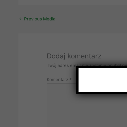
←
Previous Media
Dodaj komentarz
Twój adres email nie zostanie opubliko
Komentarz
*