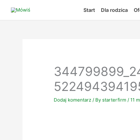
Skip
Start
Dla rodzica
Of
to
content
344799899_2
52249439419
Dodaj komentarz
/ By
starterfirm
/
11 m