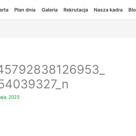
erta
Plan dnia
Galeria
Rekrutacja
Nasza kadra
Bl
45792838126953_
54039327_n
aja, 2023