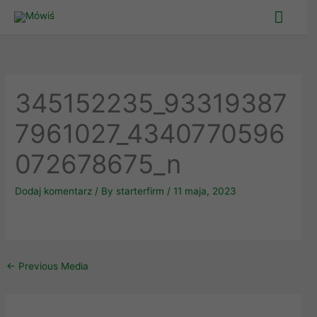
Skip
Main
to
Men
content
345152235_93319387
7961027_4340770596
072678675_n
Dodaj komentarz
/ By
starterfirm
/
11 maja, 2023
←
Previous Media