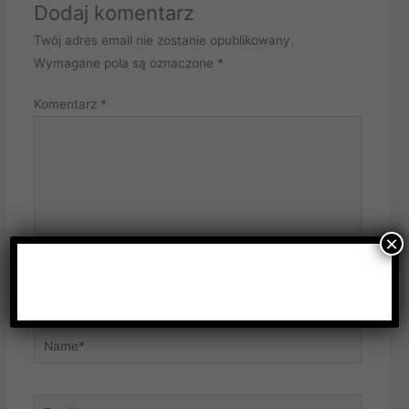
Dodaj komentarz
Twój adres email nie zostanie opublikowany.
Wymagane pola są oznaczone
*
Komentarz
*
×
Name*
Email*