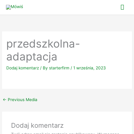
Skip
Mai
to
Me
content
przedszkolna-
adaptacja
Dodaj komentarz
/ By
starterfirm
/
1 września, 2023
←
Previous Media
Dodaj komentarz