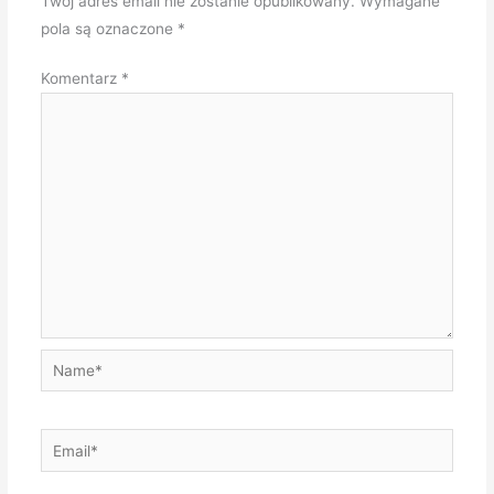
Twój adres email nie zostanie opublikowany.
Wymagane
pola są oznaczone
*
Komentarz
*
Name*
Email*