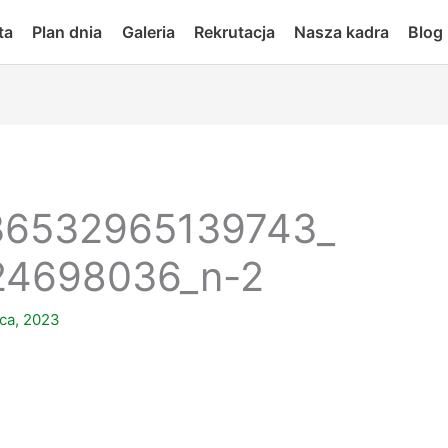
ta
Plan dnia
Galeria
Rekrutacja
Nasza kadra
Blog
36532965139743_
24698036_n-2
pca, 2023