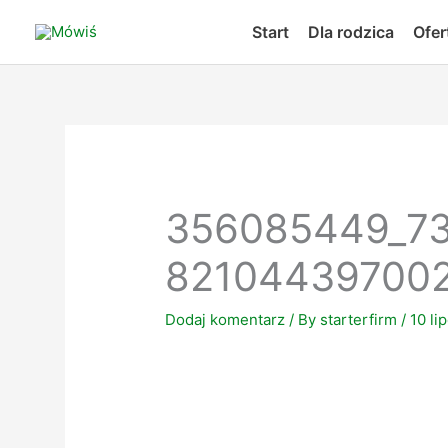
Skip
Start
Dla rodzica
Ofer
to
content
356085449_7
82104439700
Dodaj komentarz
/ By
starterfirm
/
10 li