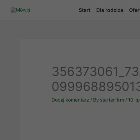
Skip
Start
Dla rodzica
Ofer
to
content
356373061_73
09996889501
Dodaj komentarz
/ By
starterfirm
/
10 li