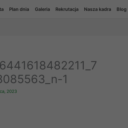
ta
Plan dnia
Galeria
Rekrutacja
Nasza kadra
Blog
6441618482211_7
3085563_n-1
pca, 2023