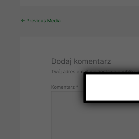
←
Previous Media
Dodaj komentarz
Twój adres email nie zostanie opubliko
Komentarz
*