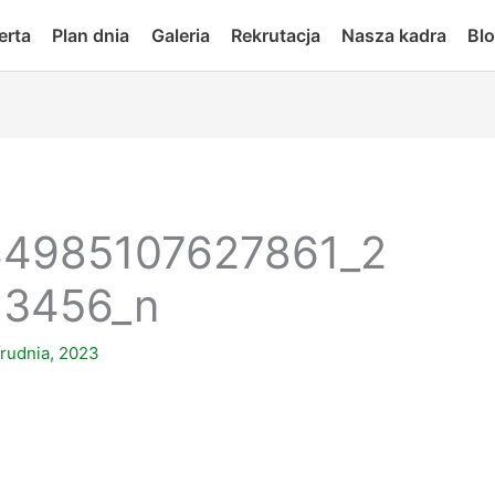
erta
Plan dnia
Galeria
Rekrutacja
Nasza kadra
Bl
44985107627861_2
13456_n
rudnia, 2023