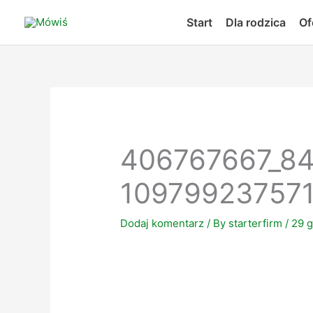
Skip
Start
Dla rodzica
Of
to
content
406767667_8
10979923757
Dodaj komentarz
/ By
starterfirm
/
29 g