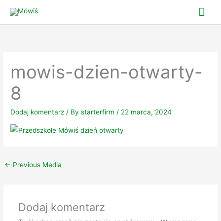
Skip
Mai
to
Me
content
mowis-dzien-otwarty-
8
Dodaj komentarz
/ By
starterfirm
/
22 marca, 2024
←
Previous Media
Dodaj komentarz