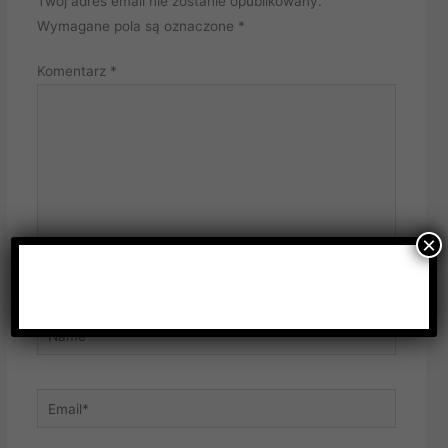
Twój adres email nie zostanie opublikowany.
Wymagane pola są oznaczone
*
Komentarz
*
×
Name*
Email*