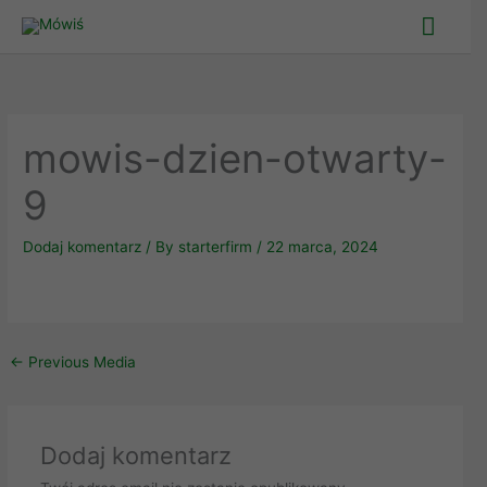
Skip
Main
to
Men
content
mowis-dzien-otwarty-
9
Dodaj komentarz
/ By
starterfirm
/
22 marca, 2024
←
Previous Media
Dodaj komentarz