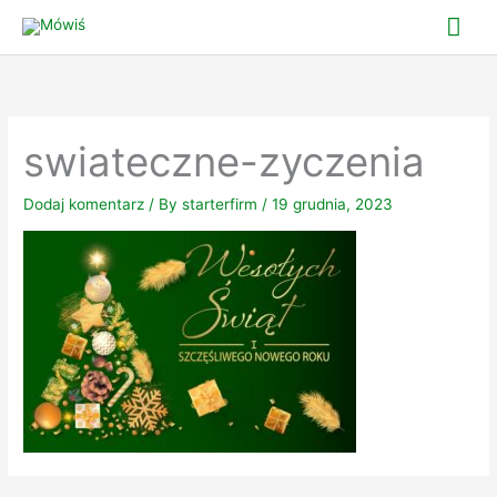
Skip
Mai
to
Me
content
swiateczne-zyczenia
Dodaj komentarz
/ By
starterfirm
/
19 grudnia, 2023