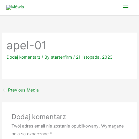
Skip
Main
to
Men
content
apel-01
Dodaj komentarz
/ By
starterfirm
/
21 listopada, 2023
←
Previous Media
Dodaj komentarz
Twój adres email nie zostanie opublikowany.
Wymagane
pola są oznaczone
*