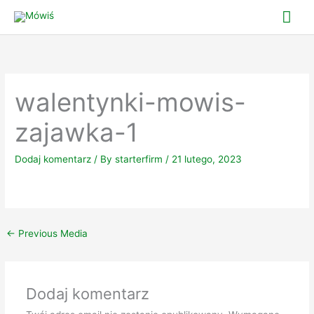
Skip
Mai
to
Me
content
walentynki-mowis-
zajawka-1
Dodaj komentarz
/ By
starterfirm
/
21 lutego, 2023
←
Previous Media
Dodaj komentarz