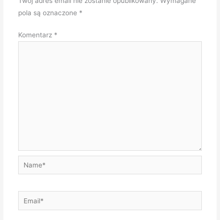
Twój adres email nie zostanie opublikowany.
Wymagane
pola są oznaczone
*
Komentarz
*
Name*
Email*