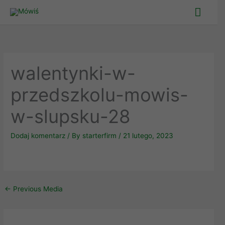
Skip
Main
to
Men
content
walentynki-w-
przedszkolu-mowis-
w-slupsku-28
Dodaj komentarz
/ By
starterfirm
/
21 lutego, 2023
←
Previous Media