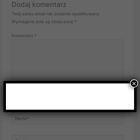
Dodaj komentarz
Twój adres email nie zostanie opublikowany.
Wymagane pola są oznaczone
*
Komentarz
*
×
Name*
Email*