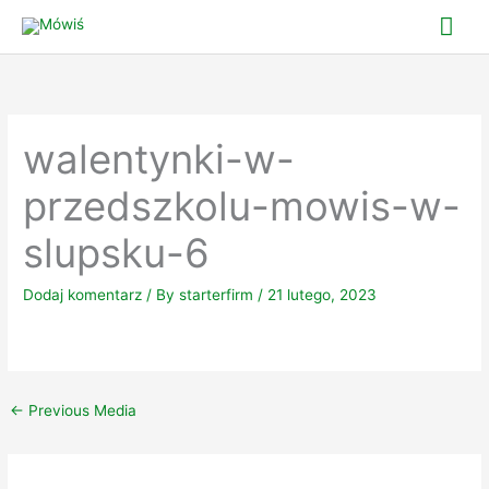
Skip
Mai
to
Me
content
walentynki-w-
przedszkolu-mowis-w-
slupsku-6
Dodaj komentarz
/ By
starterfirm
/
21 lutego, 2023
←
Previous Media